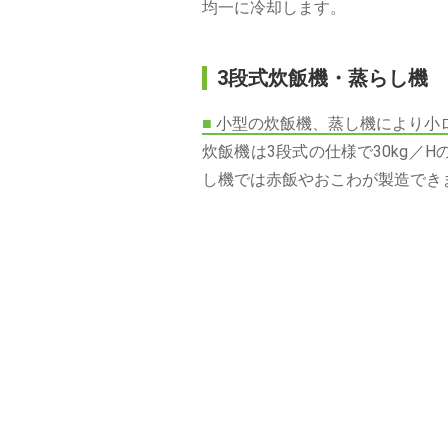
均一に冷却します。
3段式炊飯機・蒸らし機
■
小型の炊飯機、蒸し機により小
炊飯機は3段式の仕様で30kg／
し機では赤飯やおこわが製造でき