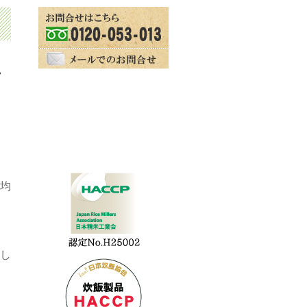
れ
均
し