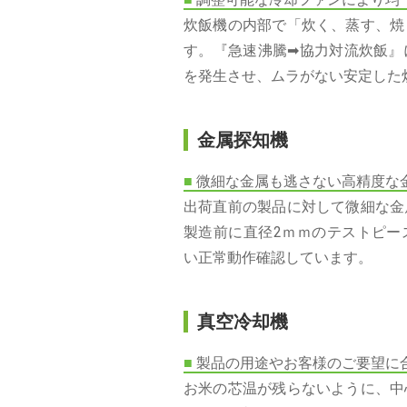
炊飯機の内部で「炊く、蒸す、焼
す。『急速沸騰➡協力対流炊飯』
を発生させ、ムラがない安定した
金属探知機
■
微細な金属も逃さない高精度な
出荷直前の製品に対して微細な金
製造前に直径2ｍｍのテストピー
い正常動作確認しています。
真空冷却機
■
製品の用途やお客様のご要望に
お米の芯温が残らないように、中