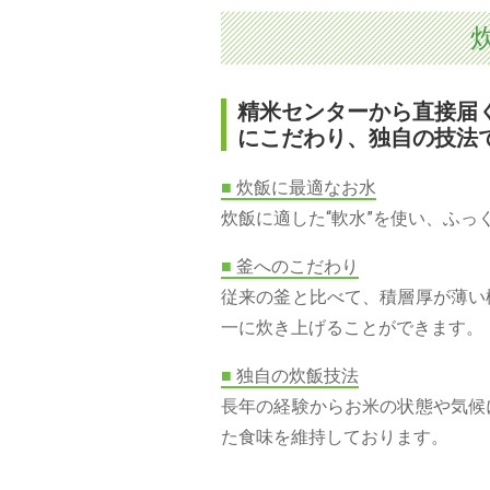
精米センターから直接届
にこだわり、独自の技法
■
炊飯に最適なお水
炊飯に適した“軟水”を使い、ふっ
■
釜へのこだわり
従来の釜と比べて、積層厚が薄い
一に炊き上げることができます。
■
独自の炊飯技法
長年の経験からお米の状態や気候
た食味を維持しております。