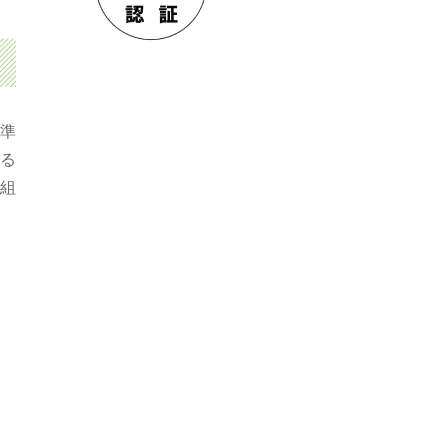
準
いる
組