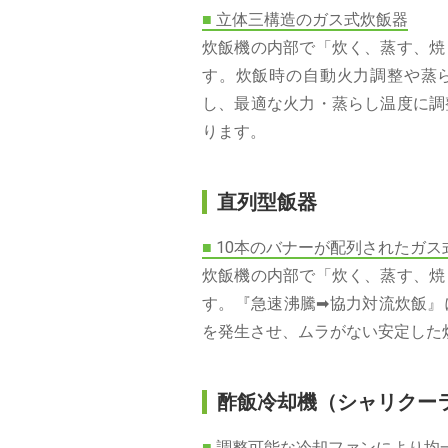
■
立体三構造のガス式炊飯器
炊飯機の内部で「炊く、蒸す、焼
す。炊飯時の自動火力調整や蒸
し、最適な火力・蒸らし温度に調
ります。
直列型飯器
■
10本のバナーが配列されたガス
炊飯機の内部で「炊く、蒸す、焼
す。『急速沸騰➡協力対流炊飯』
を発生させ、ムラがない安定した
酢飯冷却機（シャリクー
■
調整可能な冷却ファンにより均