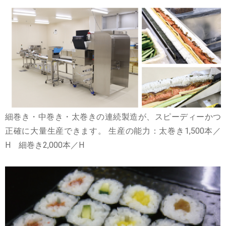
細巻き・中巻き・太巻きの連続製造が、スピーディーかつ
正確に大量生産できます。 生産の能力：太巻き1,500本／
H 細巻き2,000本／H